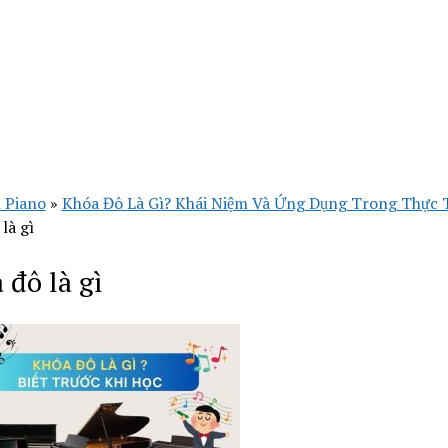
 Piano
»
Khóa Đô Là Gì? Khái Niệm Và Ứng Dụng Trong Thực 
là gì
 đô là gì