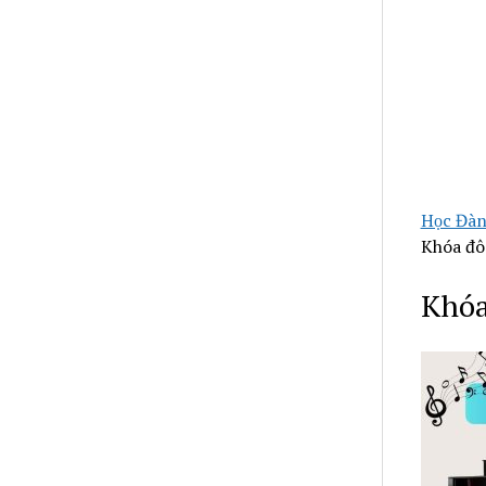
Học Đàn
Khóa đô 
Khóa