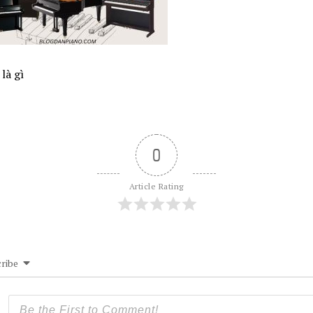
là gì
0
Article Rating
ribe