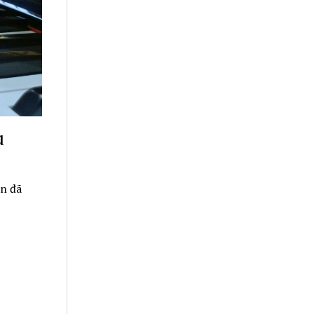
u
ạn đã