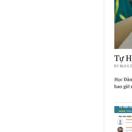
Tự H
BY BLOG 
Học Đàn 
bao giờ