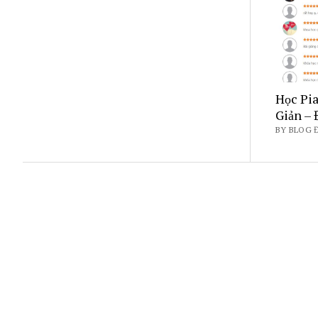
Học Pi
Giản –
BY BLOG 