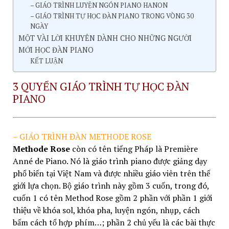
– GIÁO TRÌNH LUYỆN NGÓN PIANO HANON
– GIÁO TRÌNH TỰ HỌC ĐÀN PIANO TRONG VÒNG 30
NGÀY
MỘT VÀI LỜI KHUYÊN DÀNH CHO NHỮNG NGƯỜI
MỚI HỌC ĐÀN PIANO
KẾT LUẬN
3 QUYỂN GIÁO TRÌNH TỰ HỌC ĐÀN
PIANO
– GIÁO TRÌNH ĐÀN METHODE ROSE
Methode Rose
còn có tên tiếng Pháp là Première
Anné de Piano. Nó là giáo trình piano được giảng dạy
phổ biến tại Việt Nam và được nhiều giáo viên trên thế
giới lựa chọn. Bộ giáo trình này gồm 3 cuốn, trong đó,
cuốn 1 có tên Method Rose gồm 2 phần với phần 1 giới
thiệu về khóa sol, khóa pha, luyện ngón, nhụp, cách
bấm cách tổ hợp phím…; phần 2 chủ yếu là các bài thực