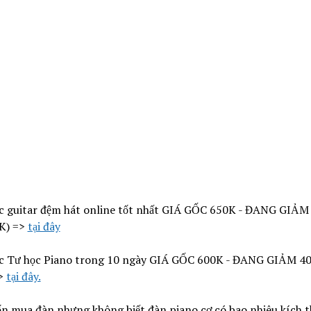
c guitar đệm hát online tốt nhất GIÁ GỐC 650K - ĐANG GIẢM
K) =>
tại đây
c Tư học Piano trong 10 ngày GIÁ GỐC 600K - ĐANG GIẢM 40
>
tại đây.
n mua đàn nhưng không biết đàn piano cơ có bao nhiêu kích 