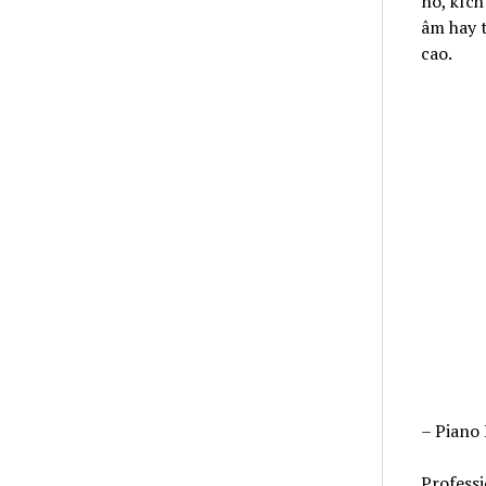
nó, kíc
âm hay 
cao.
– Piano 
Professi