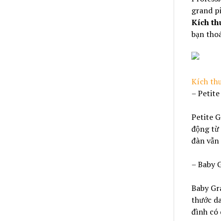
grand p
Kích th
bạn thoá
Kích th
– Petit
Petite G
động từ
đàn vẫn
– Baby 
Baby Gra
thước da
đình có 