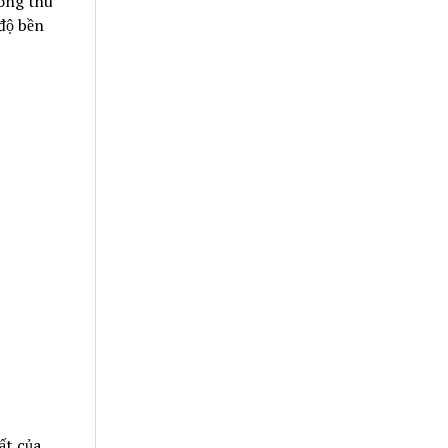
òng thu
độ bền
ất của