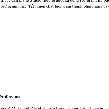
h thước đàn piano Studio thường được sử dụng trong những ph
trường âm nhạc. Tất nhiên chất lượng âm thanh phải chăng và 
Professional
onal được xem như là phiên bản thu nhỏ hoàn hảo, chỉn chu nh