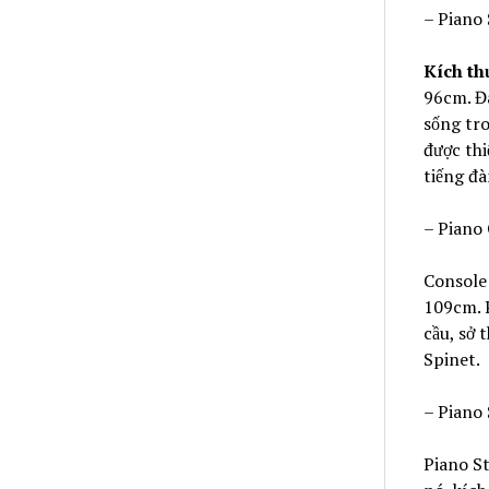
– Piano
Kích th
96cm. Đâ
sống tro
được thi
tiếng đ
– Piano
Console 
109cm. 
cầu, sở 
Spinet.
– Piano 
Piano St