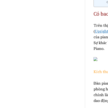
C
Có bao
Trên thị
(
Upright
của pian
Sự khác 
Piano.
Kích th
Đàn pia
phòng họ
chính là
dao động