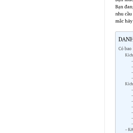
Bạn đan
nhu cầu 
mắc hãy
DANH
Có bao 
Kích
–
–
–
–
Kích
–
–
–
–
–
–
– Kế