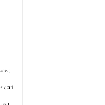
 40% (
% ( CHỈ
thước?