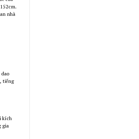
 152cm.
ian nhà
i dao
 tiếng
i kích
 gia