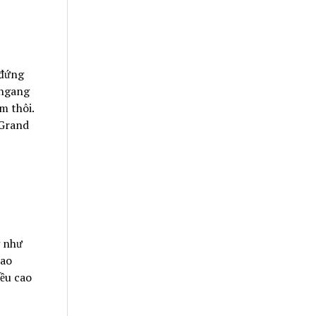
 đứng
 ngang
m thôi.
 Grand
g như
cao
iều cao