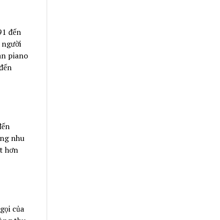
91 đến
 người
àn piano
 đến
đến
ứng nhu
ốt hơn
gọi của