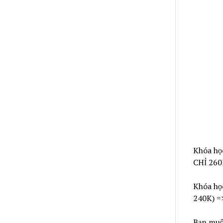
Khóa họ
CHỈ 260
Khóa họ
240K) =
Bạn muố