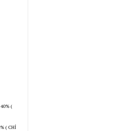
 40% (
% ( CHỈ