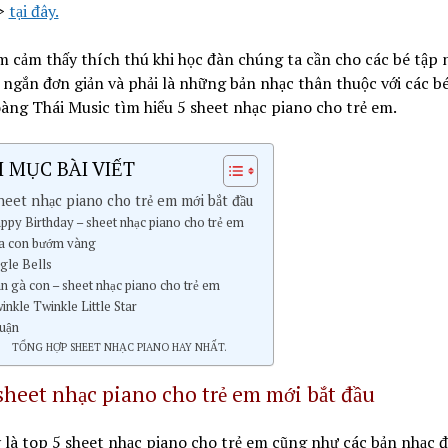
>
tại đây.
m cảm thấy thích thú khi học đàn chúng ta cần cho các bé tập
 ngắn đơn giản và phải là những bản nhạc thân thuộc với các b
ng Thái Music tìm hiểu 5 sheet nhạc piano cho trẻ em.
 MỤC BÀI VIẾT
heet nhạc piano cho trẻ em mới bắt đầu
appy Birthday – sheet nhạc piano cho trẻ em
ìa con bướm vàng
ngle Bells
àn gà con – sheet nhạc piano cho trẻ em
winkle Twinkle Little Star
luận
TỔNG HỢP SHEET NHẠC PIANO HAY NHẤT.
sheet nhạc piano cho trẻ em mới bắt đầu
 là top 5 sheet nhạc
piano cho trẻ em
cũng như các bản nhạc đ