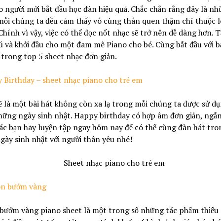
 người mới bắt đầu học đàn hiệu quả. Chắc chắn rằng đây là nh
ỗi chúng ta đều cảm thấy vô cùng thân quen thậm chí thuộc l
 Chính vì vậy, việc có thể đọc nốt nhạc sẽ trở nên dễ dàng hơn. T
 và khởi đầu cho một đam mê Piano cho bé. Cùng bắt đầu với 
 trong top 5 sheet nhạc đơn giản.
y Birthday – sheet nhạc
piano cho trẻ em
ẽ là một bài hát không còn xa lạ trong mỗi chúng ta được sử d
ững ngày sinh nhật. Happy birthday có hợp âm đơn giản, ngắn
ác bạn hãy luyện tập ngay hôm nay để có thể cùng đàn hát tro
ày sinh nhật với người thân yêu nhé!
con bướm vàng
 bướm vàng piano sheet là một trong số những tác phẩm thiếu 