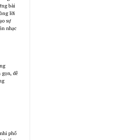
ững bài
òng lời
ạo sự
bản nhạc
ụng
 gọn, dễ
ng
nhi phổ