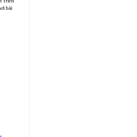
t triển
ơi bài
g