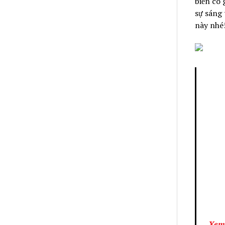
biến có 
sự sáng 
này nhé
Xem