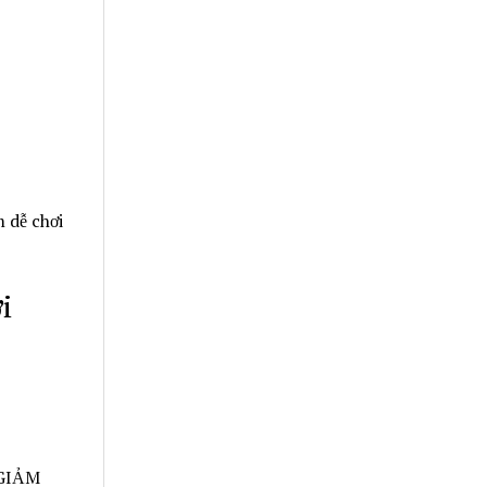
 dễ chơi
i
 GIẢM