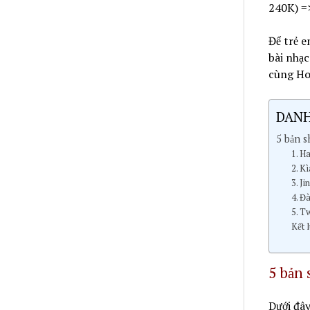
240K) =
Để trẻ e
bài nhạc
cùng Hoà
DANH
5 bản s
1. H
2. K
3. Ji
4. Đ
5. T
Kết 
5 bản 
Dưới đây