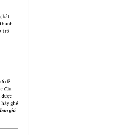
g bắt
 thành
p trở
ơi dễ
ệc đầu
a được
ì hãy ghé
bản giá