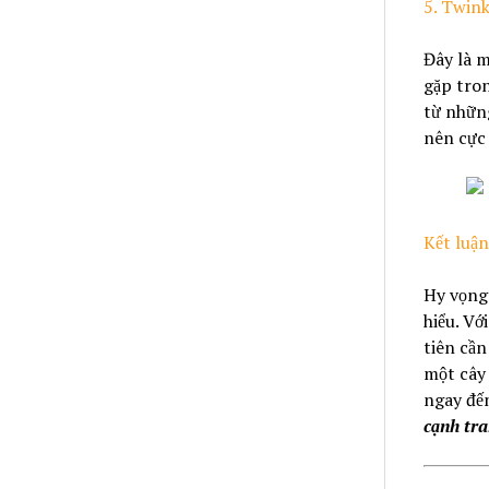
5. Twink
Đây là m
gặp tron
từ những
nên cực 
Kết luận
Hy vọng 
hiểu. Vớ
tiên cần
một cây 
ngay đế
cạnh tra