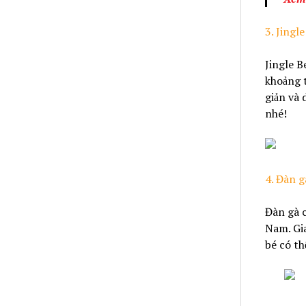
3. Jingle
Jingle B
khoảng t
giản và 
nhé!
4. Đàn g
Đàn gà c
Nam. Gia
bé có th