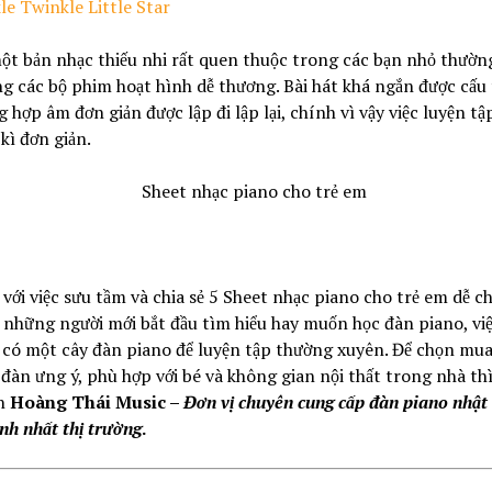
le Twinkle Little Star
ột bản nhạc thiếu nhi rất quen thuộc trong các bạn nhỏ thườn
g các bộ phim hoạt hình dễ thương. Bài hát khá ngắn được cấu
 hợp âm đơn giản được lập đi lập lại, chính vì vậy việc luyện tậ
kì đơn giản.
với việc sưu tầm và chia sẻ 5 Sheet nhạc piano cho trẻ em dễ ch
i những người mới bắt đầu tìm hiểu hay muốn học đàn piano, vi
 có một cây đàn piano để luyện tập thường xuyên. Để chọn mu
đàn ưng ý, phù hợp với bé và không gian nội thất trong nhà th
n
Hoàng Thái Music –
Đơn vị chuyên cung cấp đàn piano nhật 
nh nhất thị trường
.