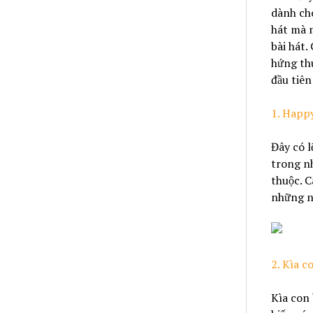
dành cho
hát mà m
bài hát.
hứng thú
đầu tiên
1. Happ
Đây có l
trong nh
thuộc. C
những ng
2. Kìa 
Kìa con