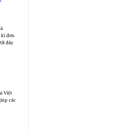
là
 kì đơn
ới đây
i Việt
giúp các