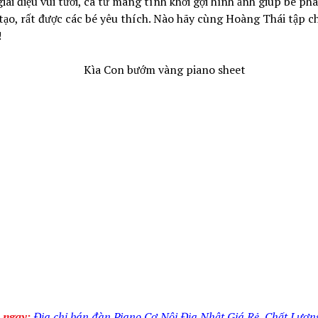
giai điệu vui tươi, ca từ mang tính khơi gợi hình ảnh giúp bé phá
tạo, rất được các bé yêu thích. Nào hãy cùng Hoàng Thái tập ch
!
 ngay:
Địa chỉ bán đàn Piano Cơ Nội Địa Nhật Giá Rẻ, Chất Lượn